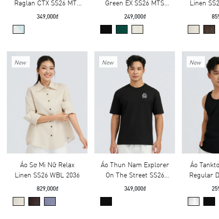
Raglan CTX SS26 MTS
Green EX SS26 MTS
Linen SS
1513
1514
349,000₫
249,000₫
85
New
New
New
Áo Sơ Mi Nữ Relax
Áo Thun Nam Explorer
Áo Tankt
Linen SS26 WBL 2036
On The Street SS26
Regular D
MTS 1529
MTS
829,000₫
349,000₫
25