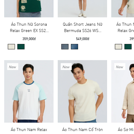
Áo Thun Nữ Sorona
Quần Short Jeans Nữ
Áo Thun 
Relax Green EX SS26
Bermuda SS26 WSR
Relax G
WTS 2512
2061
1
359,000₫
549,000₫
39
New
New
New
Áo Thun Nam Relax
Áo Thun Nam Cổ Tròn
Áo Sơ M