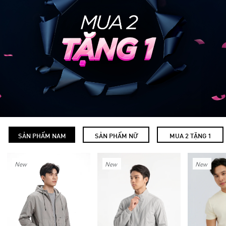
SẢN PHẨM NAM
SẢN PHẨM NỮ
MUA 2 TẶNG 1
New
New
New