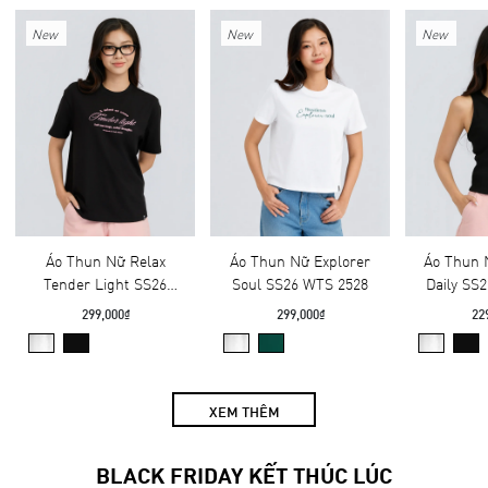
New
New
New
Áo Thun Nữ Relax
Áo Thun Nữ Explorer
Áo Thun 
Tender Light SS26
Soul SS26 WTS 2528
Daily SS
WTS 2530
299,000₫
299,000₫
22
XEM THÊM
BLACK FRIDAY KẾT THÚC LÚC