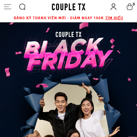
0
ĐĂNG KÝ THÀNH VIÊN MỚI - GIẢM NGAY 100K
TÌM HIỂU