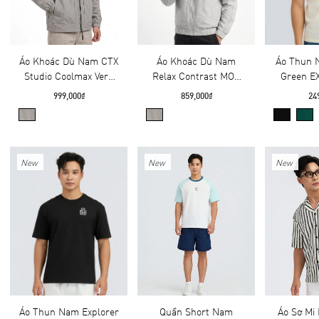
Áo Khoác Dù Nam CTX
Áo Khoác Dù Nam
Áo Thun 
Studio Coolmax Ver2
Relax Contrast MOP
Green E
MOP 1104
1101
1
999,000₫
859,000₫
24
New
New
New
Áo Thun Nam Explorer
Quần Short Nam
Áo Sơ Mi