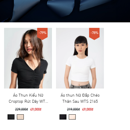
-79%
-78%
Áo Thun Kiểu Nữ
Áo thun Nữ Đắp Chéo
Croptop Rút Dây WTS
Thân Sau WTS 2165
2128
229,000₫
49,000₫
219,000₫
49,000₫