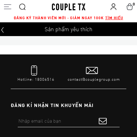
0
ĐĂNG KÝ THÀNH VIÊN MỚI - GIẢM NGAY 100K
TÌM HIỂU
Sản phẩm yêu thích
Hotline: 18006516
contact@couplegroup.com
ĐĂNG KÍ NHẬN TIN KHUYẾN MÃI