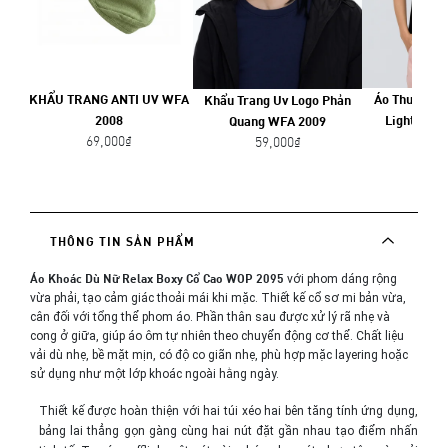
KHẨU TRANG ANTI UV WFA
Áo Thun Nữ 
Khẩu Trang Uv Logo Phản
2008
Light SS2
Quang WFA 2009
69,000₫
299,
59,000₫
THÔNG TIN SẢN PHẨM
Áo Khoác Dù Nữ Relax Boxy Cổ Cao WOP 2095
với phom dáng rộng 
vừa phải, tạo cảm giác thoải mái khi mặc. Thiết kế cổ sơ mi bản vừa, 
cân đối với tổng thể phom áo. Phần thân sau được xử lý rã nhẹ và 
cong ở giữa, giúp áo ôm tự nhiên theo chuyển động cơ thể. Chất liệu 
vải dù nhẹ, bề mặt mịn, có độ co giãn nhẹ, phù hợp mặc layering hoặc 
sử dụng như một lớp khoác ngoài hằng ngày.
Thiết kế được hoàn thiện với hai túi xéo hai bên tăng tính ứng dụng, 
bảng lai thẳng gọn gàng cùng hai nút đặt gần nhau tạo điểm nhấn 