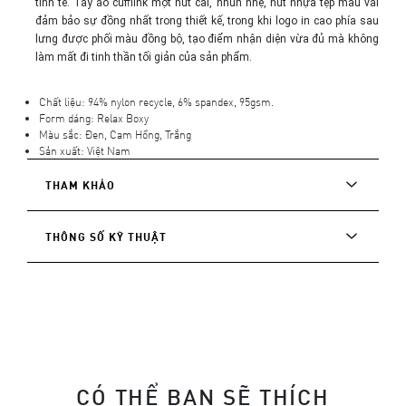
tinh tế. Tay áo cufflink một nút cài, nhún nhẹ, nút nhựa tệp màu vải 
đảm bảo sự đồng nhất trong thiết kế, trong khi logo in cao phía sau 
lưng được phối màu đồng bộ, tạo điểm nhận diện vừa đủ mà không 
làm mất đi tinh thần tối giản của sản phẩm.
Chất liệu: 94% nylon recycle, 6% spandex, 95gsm.
Form dáng: Relax Boxy
Màu sắc: Đen, Cam Hồng, Trắng
Sản xuất: Việt Nam
THAM KHẢO
THÔNG SỐ KỸ THUẬT
CÓ THỂ BẠN SẼ THÍCH