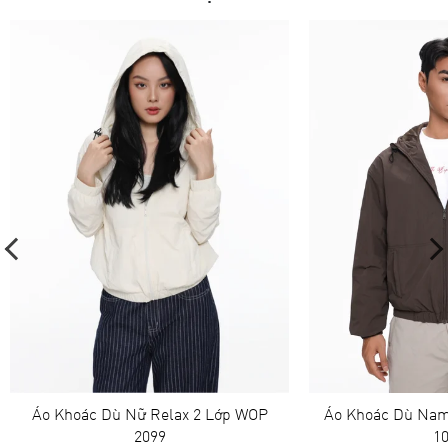
Áo Khoác Dù Nữ Relax 2 Lớp WOP
Áo Khoác Dù Nam
2099
1