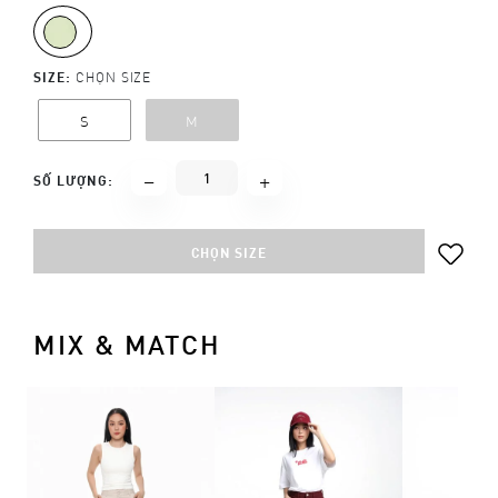
SIZE:
CHỌN SIZE
S
M
SỐ LƯỢNG:
CHỌN SIZE
MIX & MATCH