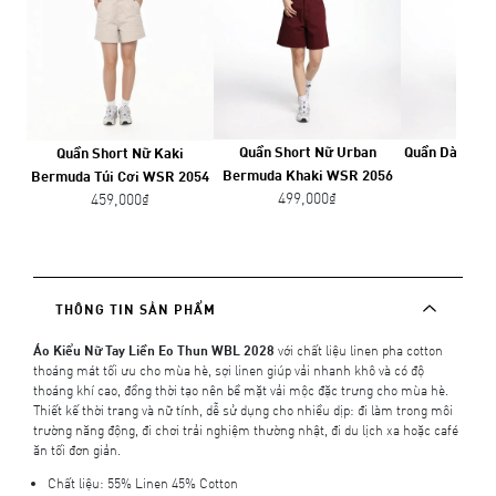
Quần Short Nữ Urban
Quần Dài Nữ S
Quần Short Nữ Kaki
Bermuda Khaki WSR 2056
WPA 
Bermuda Túi Cơi WSR 2054
499,000₫
599,
459,000₫
THÔNG TIN SẢN PHẨM
Áo Kiểu Nữ Tay Liền Eo Thun WBL 2028
với chất liệu linen pha cotton
thoáng mát tối ưu cho mùa hè, sợi linen giúp vải nhanh khô và có độ
thoáng khí cao, đồng thời tạo nên bề mặt vải mộc đặc trưng cho mùa hè.
Thiết kế thời trang và nữ tính, dễ sử dụng cho nhiều dịp: đi làm trong môi
trường năng động, đi chơi trải nghiệm thường nhật, đi du lịch xa hoặc café
ăn tối đơn giản.
Chất liệu: 55% Linen 45% Cotton