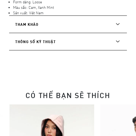
Form dáng: Loose
Màu sắc: Cam, Xanh Mint
Sản xuất: Việt Nam
THAM KHẢO
THÔNG SỐ KỸ THUẬT
CÓ THỂ BẠN SẼ THÍCH