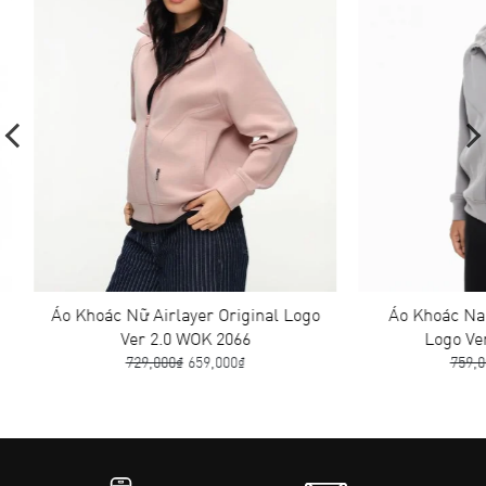
Áo Khoác Nữ Airlayer Original Logo
Áo Khoác Nam A
Ver 2.0 WOK 2066
Logo Ver 
729,000₫
659,000₫
759,000