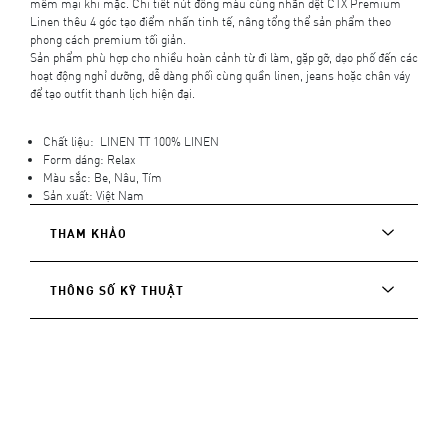
mềm mại khi mặc. Chi tiết nút đồng màu cùng nhãn dệt CTX Premium
Linen thêu 4 góc tạo điểm nhấn tinh tế, nâng tổng thể sản phẩm theo
phong cách premium tối giản.
Sản phẩm phù hợp cho nhiều hoàn cảnh từ đi làm, gặp gỡ, dạo phố đến các
hoạt động nghỉ dưỡng, dễ dàng phối cùng quần linen, jeans hoặc chân váy
để tạo outfit thanh lịch hiện đại.
Chất liệu: LINEN TT 100% LINEN
Form dáng: Relax
Màu sắc: Be, Nâu, Tím
Sản xuất: Việt Nam
THAM KHẢO
THÔNG SỐ KỸ THUẬT