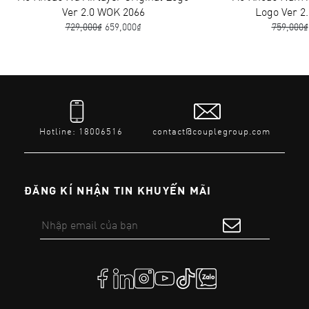
Ver 2.0 WOK 2066
Logo Ver 2
729,000₫
659,000₫
759,000₫
Hotline: 18006516
contact@couplegroup.com
ĐĂNG KÍ NHẬN TIN KHUYẾN MÃI