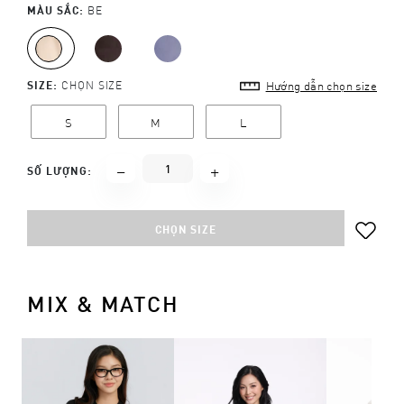
MÀU SẮC:
BE
SIZE:
CHỌN SIZE
Hướng dẫn chọn size
S
M
L
SỐ LƯỢNG:
CHỌN SIZE
MIX & MATCH