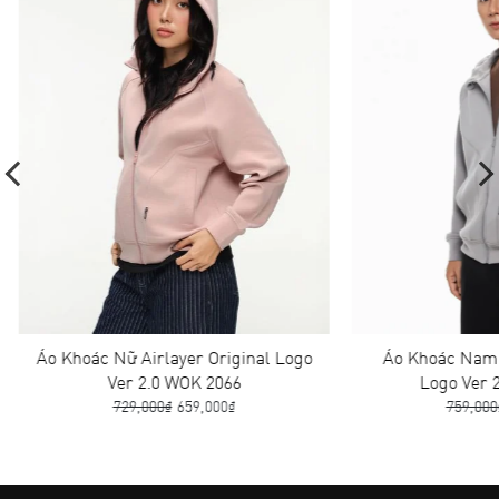
Áo Khoác Nữ Airlayer Original Logo
Áo Khoác Nam A
Ver 2.0 WOK 2066
Logo Ver 2
729,000₫
659,000₫
759,000₫