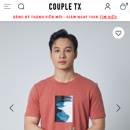
0
ĐĂNG KÝ THÀNH VIÊN MỚI - GIẢM NGAY 100K
TÌM HIỂU
Next
Previous