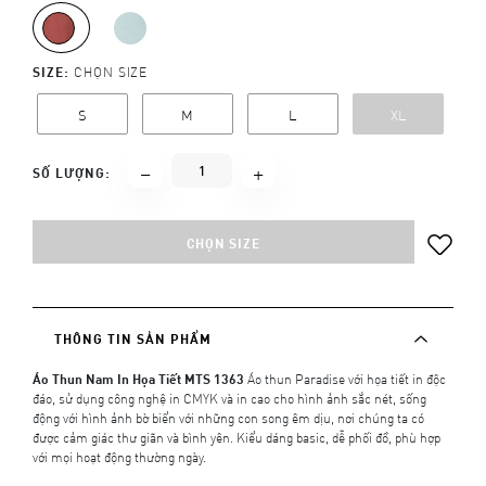
SIZE:
CHỌN SIZE
S
M
L
XL
SỐ LƯỢNG:
CHỌN SIZE
THÔNG TIN SẢN PHẨM
Áo Thun Nam In Họa Tiết MTS 1363
Áo thun Paradise với họa tiết in độc
đáo, sử dụng công nghệ in CMYK và in cao cho hình ảnh sắc nét, sống
động với hình ảnh bờ biển với những con song êm dịu, nơi chúng ta có
được cảm giác thư giãn và bình yên. Kiểu dáng basic, dễ phối đồ, phù hợp
với mọi hoạt động thường ngày.