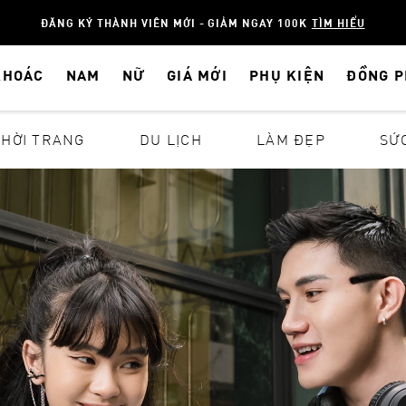
ĐĂNG KÝ THÀNH VIÊN MỚI - GIẢM NGAY 100K
TÌM HIỂU
KHOÁC
NAM
NỮ
GIÁ MỚI
PHỤ KIỆN
ĐỒNG 
THỜI TRANG
DU LỊCH
LÀM ĐẸP
SỨ