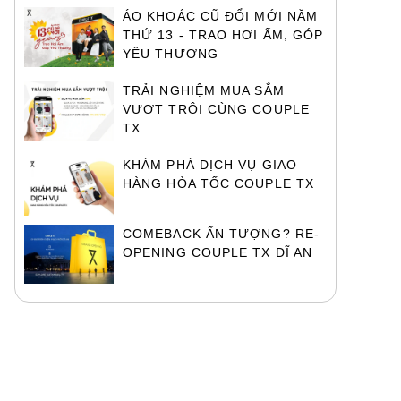
ÁO KHOÁC CŨ ĐỔI MỚI NĂM
THỨ 13 - TRAO HƠI ẤM, GÓP
YÊU THƯƠNG
TRẢI NGHIỆM MUA SẮM
VƯỢT TRỘI CÙNG COUPLE
TX
KHÁM PHÁ DỊCH VỤ GIAO
HÀNG HỎA TỐC COUPLE TX
COMEBACK ẤN TƯỢNG? RE-
OPENING COUPLE TX DĨ AN