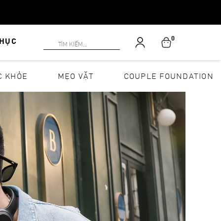
0
PHỤC
C KHỎE
MẸO VẶT
COUPLE FOUNDATION