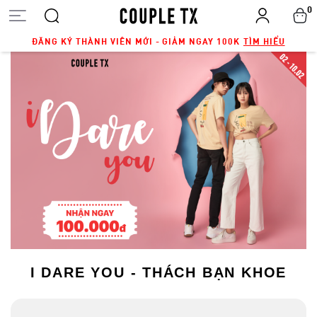
0
ĐĂNG KÝ THÀNH VIÊN MỚI - GIẢM NGAY 100K
TÌM HIỂU
I DARE YOU - THÁCH BẠN KHOE