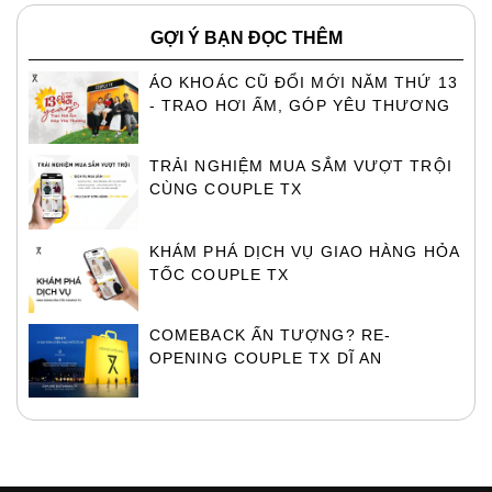
GỢI Ý BẠN ĐỌC THÊM
ÁO KHOÁC CŨ ĐỔI MỚI NĂM THỨ 13
- TRAO HƠI ẤM, GÓP YÊU THƯƠNG
TRẢI NGHIỆM MUA SẮM VƯỢT TRỘI
CÙNG COUPLE TX
KHÁM PHÁ DỊCH VỤ GIAO HÀNG HỎA
TỐC COUPLE TX
COMEBACK ẤN TƯỢNG? RE-
OPENING COUPLE TX DĨ AN