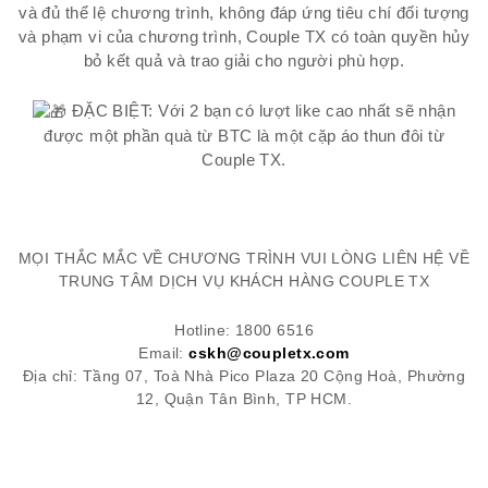
và đủ thể lệ chương trình, không đáp ứng tiêu chí đối tượng
và phạm vi của chương trình, Couple TX có toàn quyền hủy
bỏ kết quả và trao giải cho người phù hợp.
ĐẶC BIỆT: Với 2 bạn có lượt like cao nhất sẽ nhận
được một phần quà từ BTC là một cặp áo thun đôi từ
Couple TX.
MỌI THẮC MẮC VỀ CHƯƠNG TRÌNH VUI LÒNG LIÊN HỆ VỀ
TRUNG TÂM DỊCH VỤ KHÁCH HÀNG COUPLE TX
Hotline: 1800 6516
Email:
cskh@coupletx.com
Địa chỉ: Tầng 07, Toà Nhà Pico Plaza 20 Cộng Hoà, Phường
12, Quận Tân Bình, TP HCM.