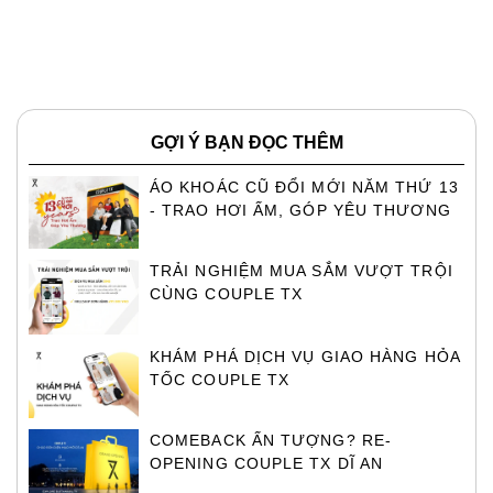
GỢI Ý BẠN ĐỌC THÊM
ÁO KHOÁC CŨ ĐỔI MỚI NĂM THỨ 13
- TRAO HƠI ẤM, GÓP YÊU THƯƠNG
TRẢI NGHIỆM MUA SẮM VƯỢT TRỘI
CÙNG COUPLE TX
KHÁM PHÁ DỊCH VỤ GIAO HÀNG HỎA
TỐC COUPLE TX
COMEBACK ẤN TƯỢNG? RE-
OPENING COUPLE TX DĨ AN