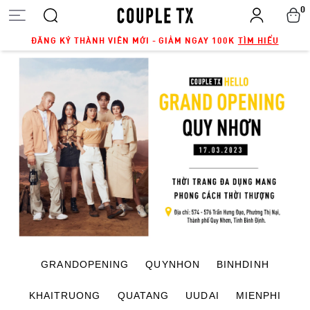
0
ĐĂNG KÝ THÀNH VIÊN MỚI - GIẢM NGAY 100K
TÌM HIỂU
GRANDOPENING
QUYNHON
BINHDINH
KHAITRUONG
QUATANG
UUDAI
MIENPHI