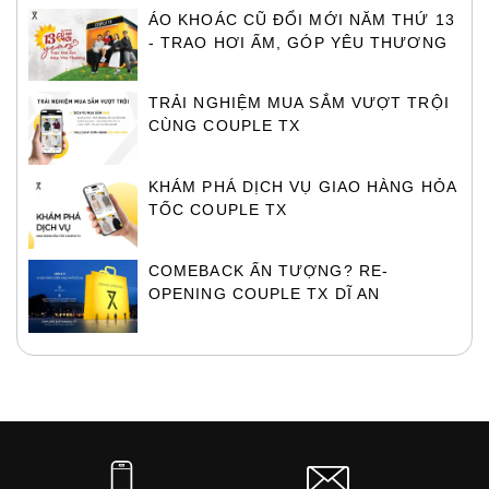
ÁO KHOÁC CŨ ĐỔI MỚI NĂM THỨ 13
- TRAO HƠI ẤM, GÓP YÊU THƯƠNG
TRẢI NGHIỆM MUA SẮM VƯỢT TRỘI
CÙNG COUPLE TX
KHÁM PHÁ DỊCH VỤ GIAO HÀNG HỎA
TỐC COUPLE TX
COMEBACK ẤN TƯỢNG? RE-
OPENING COUPLE TX DĨ AN