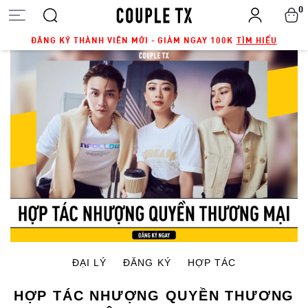
0
ĐĂNG KÝ THÀNH VIÊN MỚI - GIẢM NGAY 100K
TÌM HIỂU
ĐẠI LÝ
ĐĂNG KÝ
HỢP TÁC
HỢP TÁC NHƯỢNG QUYỀN THƯƠNG