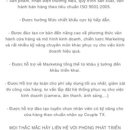
- Sản phẩm, nhận diện thương hiệu, quy trình sản xuất, vận
hành bán hàng theo tiêu chuẩn ISO 9001:2005.
- Được hưởng Mức chiết khấu cực kỳ hấp dẫn.
- Được đào tạo cơ bản đến nâng cao về phương thức vận
hành cửa hàng và mô hình kinh doanh, chiến lược Marketing
và rất nhiều kỹ năng chuyên môn khác phục vụ cho việc kinh
doanh hiệu quả.
- Được hỗ trợ về Marketing tổng thể từ khâu ý tưởng đến
khâu triển khai.
- Được Hỗ trợ dự toán cho phí xây dựng tối ưu nhất, giám sát
thi công cửa hàng, tư vấn lắp đặt hệ thống phục vụ cho việc
kinh doanh (camera, âm thanh, ánh sáng,...)
- Được hỗ trợ đào tạo tuyển chọn nhân viên có kỹ năng cho
cửa hàng theo chuẩn nhân sự Couple TX.
MỌI THẮC MẮC HÃY LIÊN HỆ VỚI PHÒNG PHÁT TRIỂN