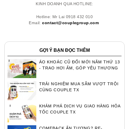
KINH DOANH QUA HOTLINE:
Hotline: Mr Lai 0918 432 010
Email:
contact@couplegroup.com
GỢI Ý BẠN ĐỌC THÊM
ÁO KHOÁC CŨ ĐỔI MỚI NĂM THỨ 13
- TRAO HƠI ẤM, GÓP YÊU THƯƠNG
TRẢI NGHIỆM MUA SẮM VƯỢT TRỘI
CÙNG COUPLE TX
KHÁM PHÁ DỊCH VỤ GIAO HÀNG HỎA
TỐC COUPLE TX
COMEBACK ẤN TƯỢNG? RE-