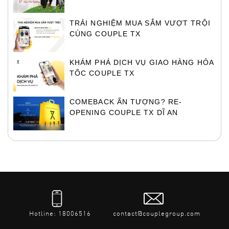
TRẢI NGHIỆM MUA SẮM VƯỢT TRỘI
CÙNG COUPLE TX
KHÁM PHÁ DỊCH VỤ GIAO HÀNG HỎA
TỐC COUPLE TX
COMEBACK ẤN TƯỢNG? RE-
OPENING COUPLE TX DĨ AN
Hotline: 18006516
contact@couplegroup.com