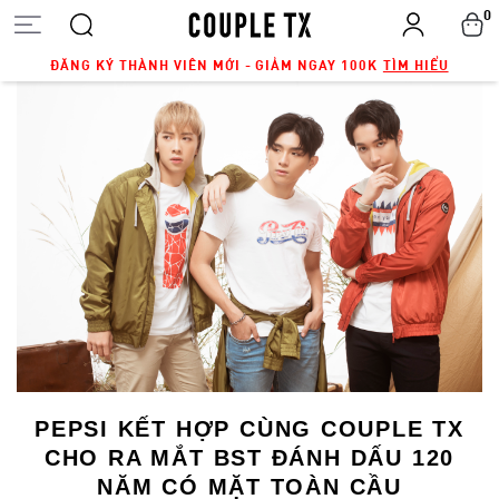
0
ĐĂNG KÝ THÀNH VIÊN MỚI - GIẢM NGAY 100K
TÌM HIỂU
PEPSI KẾT HỢP CÙNG COUPLE TX
CHO RA MẮT BST ĐÁNH DẤU 120
NĂM CÓ MẶT TOÀN CẦU