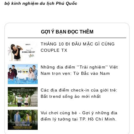
bộ kinh nghiệm du lịch Phú Quốc
GỢI Ý BẠN ĐỌC THÊM
THÁNG 10 ĐI ĐÂU MẶC GÌ CÙNG
COUPLE TX
Những địa điểm ''Trải nghiệm'' Việt
Nam trọn vẹn: Từ Bắc vào Nam
Các địa điểm check-in của giới trẻ:
Bắt trend sống ảo mới nhất
Vui chơi cùng bé - Gợi ý những địa
điểm lý tưởng tại TP. Hồ Chí Minh.