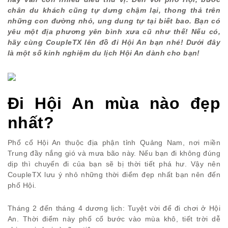
chân du khách cũng tự dưng chậm lại, thong thả trên
những con đường nhỏ, ung dung tự tại biết bao. Bạn có
yêu một địa phương yên bình xưa cũ như thế! Nếu có,
hãy cùng CoupleTX lên đồ đi Hội An bạn nhé! Dưới đây
là một số kinh nghiệm du lịch Hội An dành cho bạn!
Đi Hội An mùa nào đẹp
nhất?
Phổ cổ Hội An thuộc địa phận tỉnh Quảng Nam, nơi miền
Trung đầy nắng gió và mưa bão này. Nếu bạn đi không đúng
dịp thì chuyến đi của bạn sẽ bị thời tiết phá hư. Vậy nên
CoupleTX lưu ý nhỏ những thời điểm đẹp nhất bạn nên đến
phố Hội.
Tháng 2 đến tháng 4 dương lịch: Tuyệt vời để đi chơi ở Hội
An. Thời điểm này phố cổ bước vào mùa khô, tiết trời dễ