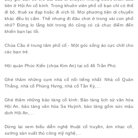
tiên ở Hội An cổ kính. Trong khuôn viên phố cổ bạn chỉ có thể
đi bộ, thuê xe đạp hoặc đi xích lô. Mọi phương tiện di chuyển
khác đều bị cấm. Thế nhưng đi đâu chơi ở trong vài con phố
nhỏ? Đừng lo lắng bởi trong đó cũng có cả chục điểm đến
khiến bạn lạc lối.
Chùa Cầu ở trung tâm phố cổ - Một góc sống ảo cực chill cho
các bạn trẻ.
Hội quán Phúc Kiến (chùa Kim An) tại số 46 Trần Phú.
Ghé thăm những cụm nhà cổ nổi tiếng nhất: Nhà cổ Quân
Thắng, nhà cổ Phùng Hưng, nhà cổ Tần Kỳ,…
Ghé thăm những bảo tàng cổ kính: Bảo tàng lịch sử văn hóa
Hội An, bảo tàng văn hóa Sa Huỳnh, bảo tàng gốm sức mậu
dịch Hội An,…
Dừng lại xem biểu diễn nghệ thuật cổ truyền, âm nhạc cổ,
xưởng sản xuất thủ công mỹ nghệ,…