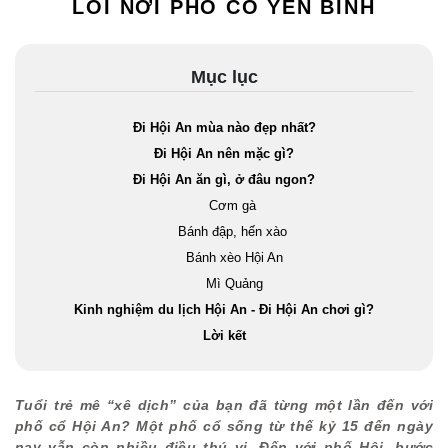
LỐI NƠI PHỐ CỔ YÊN BÌNH
Mục lục
Đi Hội An mùa nào đẹp nhất?
Đi Hội An nên mặc gì?
Đi Hội An ăn gì, ở đâu ngon?
Cơm gà
Bánh đập, hến xào
Bánh xèo Hội An
Mì Quảng
Kinh nghiệm du lịch Hội An - Đi Hội An chơi gì?
Lời kết
Tuổi trẻ mê “xê dịch” của bạn đã từng một lần đến với
phố cổ Hội An? Một phố cổ sống từ thế kỷ 15 đến ngày
nay vẫn còn nhiều điều thú vị. Đến với phố Hội, bước