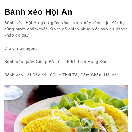
Bánh xèo Hội An
Bánh xèo Hội An giòn giòn vàng ươm đầy tôm thịt. Kết hợp
cùng nước chấm thật vừa vị đã chinh phục biết bao du khách
khắp đó đây.
Địa chỉ ăn ngon:
Bánh xèo quán Giếng Bá Lễ - 45/51 Trần Hưng Đạo
Bánh xèo Hải Đảo số 160 Lý Thái Tổ, Cẩm Châu, Hội An