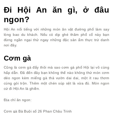
Đi Hội An ăn gì, ở đâu
ngon?
Hội An nổi tiếng với những món ăn vặt đường phố làm say
lòng bao du khách. Nếu có dịp ghé thăm phổ cổ này bạn
đừng ngần ngại thử ngay những đặc sản ẩm thực trứ danh
nơi đây.
Cơm gà
Cũng là cơm gà đấy thôi mà sao cơm gà phố Hội lại vô cùng
hấp dẫn. Đã đến đây bạn không thể nào không thử món cơm
dẻo ngon kèm miếng gà thả vườn dai dai, một ít rau thơm
cùng gỏi trộn. Thêm một chén súp sệt là vừa đủ. Món ngon
cứ đi Hội An là ghiền.
Địa chỉ ăn ngon:
Cơm gà Bà Buội số 26 Phan Châu Trinh