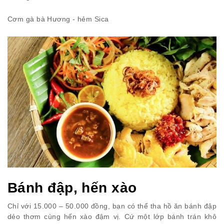
Cơm gà bà Hương - hẻm Sica
Bánh đập, hến xào
Chỉ với 15.000 – 50.000 đồng, bạn có thể tha hồ ăn bánh đập
dẻo thơm cùng hến xào đậm vị. Cứ một lớp bánh trán khô