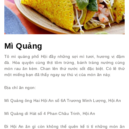
Mì Quảng
Tô mì quảng phố Hội đầy những sợi mì tươi, hương vị đậm
đà. Hòa quyện cùng thịt tôm trứng, bánh tráng nướng cùng
món rau ăn kèm. Chan lên thứ nước sốt đặc biệt. Có lẽ thử
một miếng bạn đã thấy ngay sự thú vị của món ăn này.
Địa chỉ ăn ngon:
Mì Quảng ông Hai Hội An số 6A Trương Minh Lượng, Hội An
Mì Quảng dì Hát số 4 Phan Châu Trinh, Hội An
Đi Hội An ăn gì còn không thể quên kể ti tỉ những món ăn