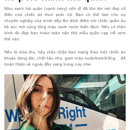
Màu xanh hải quân (xanh navy) vốn dĩ đã tôn lên nét đẹp cổ
điển của chiếc áo thun polo nữ. Bạn có thể làm cho sự
chuyên nghiệp của mình đẩy lên đỉnh điểm với chiếc quần âu
kẻ sọc mờ cùng tông màu xanh nước biển đậm. Nếu có thân
hình đủ đẹp bạn hoàn toàn nên thử mẫu quần cạp trễ xem
thế nào.
Nếu là mùa thu, hãy chắc chắn bạn mang theo một chiếc áo
khoác dáng dài, chất liệu nhẹ, gam màu nude/kem/trắng… để
hoàn thiện vẻ ngoài đầy sang trọng này nhé.