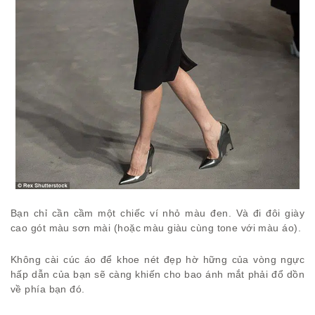
Bạn chỉ cần cầm một chiếc ví nhỏ màu đen. Và đi đôi giày
cao gót màu sơn mài (hoặc màu giàu cùng tone với màu áo).
Không cài cúc áo để khoe nét đẹp hờ hững của vòng ngực
hấp dẫn của bạn sẽ càng khiến cho bao ánh mắt phải đổ dồn
về phía bạn đó.