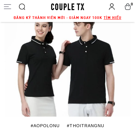
0
ĐĂNG KÝ THÀNH VIÊN MỚI - GIẢM NGAY 100K
TÌM HIỂU
#AOPOLONU
#THOITRANGNU