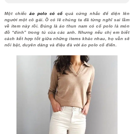
Một chiếc
áo polo có cổ
quá cứng nhắc để diện lên
người một cô gái. Ồ có lẽ chúng ta đã từng nghĩ sai lầm
về item này rồi. Đúng là áo thun nam có cổ polo là món
đồ “đinh” trong tủ của các anh. Nhưng nếu chị em biết
cách kết hợp tốt giữa những items khác nhau, họ vẫn sẽ
nổi bật, duyên dáng và điệu đà với áo polo cổ điển.