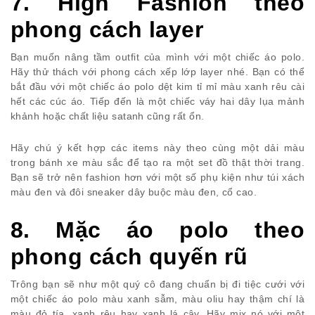
7. High Fashion theo
phong cách layer
Bạn muốn nâng tầm outfit của mình với một chiếc áo polo.
Hãy thử thách với phong cách xếp lớp layer nhé. Bạn có thể
bắt đầu với một chiếc áo polo dệt kim tỉ mỉ màu xanh rêu cài
hết các cúc áo. Tiếp đến là một chiếc váy hai dây lụa mảnh
khảnh hoặc chất liệu satanh cũng rất ổn.
Hãy chú ý kết hợp các items này theo cùng một dải màu
trong bánh xe màu sắc để tạo ra một set đồ thật thời trang.
Bạn sẽ trở nên fashion hơn với một số phụ kiện như túi xách
màu đen và đôi sneaker dây buộc màu đen, cổ cao.
8. Mặc áo polo theo
phong cách quyến rũ
Trông bạn sẽ như một quý cô đang chuẩn bị đi tiệc cưới với
một chiếc áo polo màu xanh sẫm, màu oliu hay thậm chí là
màu đỏ tía, xanh rêu hay xanh lá cây. Hãy mix nó với một