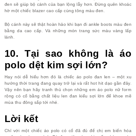
đen sẽ giúp bộ cánh của bạn lộng lẫy hơn. Đừng quên khoác
hờ một chiếc blazer cao cấp cùng tông màu đen.
Bộ cánh này sẽ thật hoàn hảo khi bạn đi ankle boots màu đen
bằng da cao cấp. Và những món trang sức màu vàng lấp
lánh.
10. Tại sao không là áo
polo dệt kim sợi lớn?
Hay nói dễ hiểu hơn đó là chiếc áo polo đan len – một xu
hướng thời trang đang quay trở lại và rất hot hit dạo gần đây.
Vậy nên bạn hãy tranh thủ chọn những em áo polo nữ form
rộng có cổ bằng chất liệu len đan kiểu sợi lớn để khoe mẽ
mùa thu đông sắp tới nhé.
Lời kết
Chỉ với một chiếc áo polo có cổ đã đủ để chị em biến hóa