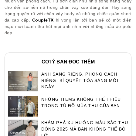
muôn vàn phong cách. Từ đơn giản như nhịp sống hàng ngày
cho đến sự nền nã trong chân váy xòe dáng dài. Hay sang
trọng quyến rũ với chân váy body và những chiếc quần short
da cao cấp.
CoupleTX
hi vọng lần tới bạn sẽ có một diện
mạo mới toanh thu hút mọi ánh nhìn với những mẫu áo polo
đẹp.
GỢI Ý BẠN ĐỌC THÊM
ÁNH SÁNG RIÊNG, PHONG CÁCH
RIÊNG: BÍ QUYẾT TỎA SÁNG MỖI
NGÀY
NHỮNG ITEMS KHÔNG THỂ THIẾU
TRONG TỦ ĐỒ MÙA THU CỦA BẠN
KHÁM PHÁ XU HƯỚNG MÀU SẮC THU
ĐÔNG 2025 MÀ BẠN KHÔNG THỂ BỎ
LỠ