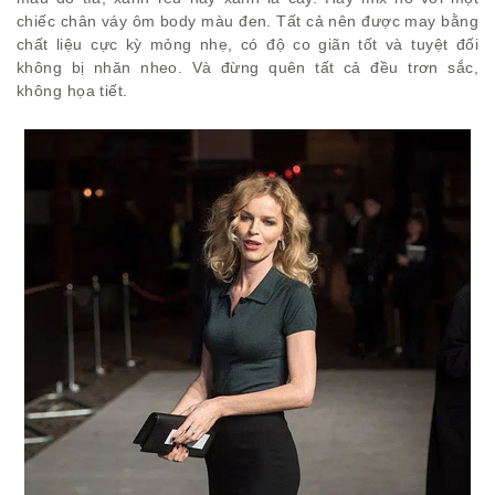
chiếc chân váy ôm body màu đen. Tất cả nên được may bằng
chất liệu cực kỳ mỏng nhẹ, có độ co giãn tốt và tuyệt đối
không bị nhăn nheo. Và đừng quên tất cả đều trơn sắc,
không họa tiết.