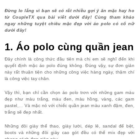
Đừng lo lắng vì bạn sẽ có rất nhiều gợi ý ăn mặc hay ho
từ CoupleTX qua bài viết dưới đây! Cùng tham khảo
ngay những tuyệt chiêu mặc đẹp với áo polo có cổ nữ
dưới đây!
1. Áo polo cùng quần jean
Đây chính là công thức đầu tiên mà chị em sẽ nghĩ đến khi
quyết định mặc áo polo đúng không. Đúng vậy, sự đơn giản
này rất thuận tiện cho những công việc hàng ngày, thậm chí
là công việc tay chân.
Vậy thì, bạn chỉ cần chọn áo polo trơn với những gam màu
đẹp như màu trắng, màu đen, màu hồng, vàng, các gam
pastel,… Và mặc nó với chiếc quần jean màu xanh đậm, đen,
trắng sẽ đẹp nhất.
Những đôi giày thể thao, giày lười, dép lê, sandal đế bệt,
boots và những đôi giày cao gót đều có thể mix đẹp với
phong cách đơn giản này.