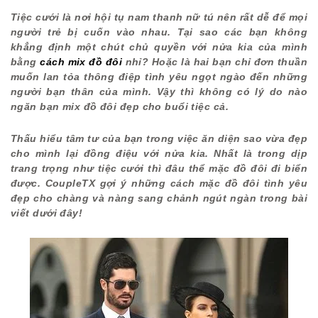
Lời kết
Tiệc cưới là nơi hội tụ nam thanh nữ tú nên rất dễ để mọi
người trẻ bị cuốn vào nhau. Tại sao các bạn không
khẳng định một chút chủ quyền với nửa kia của mình
bằng
cách mix đồ đôi
nhỉ? Hoặc là hai bạn chỉ đơn thuần
muốn lan tỏa thông điệp tình yêu ngọt ngào đến những
người bạn thân của mình. Vậy thì không có lý do nào
ngăn bạn mix đồ đôi đẹp cho buổi tiệc cả.
Thấu hiểu tâm tư của bạn trong việc ăn diện sao vừa đẹp
cho mình lại đồng điệu với nửa kia. Nhất là trong dịp
trang trọng như tiệc cưới thì đâu thể mặc đồ đôi đi biển
được. CoupleTX gợi ý những cách mặc đồ đôi tình yêu
đẹp cho chàng và nàng sang chảnh ngút ngàn trong bài
viết dưới đây!