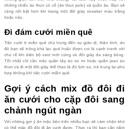
những chiếc áo thun có cổ (áo thun polo) và quần âu. Bạn sẽ
càng nổi bật hơn khi mang một đôi giày sneaker màu trắng
hoặc nâu.
Đi đám cưới miền quê
Tiệc cưới ở miền quê chú trọng đến sự giản dị, thân tình, do
đó bạn sẽ trông khá lạc quẻ hoặc được coi là cạnh tranh với
chú rể khi diện bộ vest mới cứng và đôi giày da sáng bóng.
Tốt nhất chỉ cần mặc quần tây áo sơ mi hoặc quần jean áo
thun và đi một đôi giày thể thao là đủ lịch sự, trẻ trung lại phù
hợp không khí tiệc cưới miền quê.
Gợi ý cách mix đồ đôi đi
ăn cưới cho cặp đôi sang
chảnh ngút ngàn
Với những gợi ý ăn mặc bên trên nhiều bạn sẽ cảm nhận khó
có thể mặc đồ đôi đi ăn cưới được. Thực ra thì bạn cần nắm