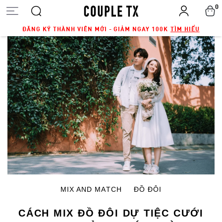
0
ĐĂNG KÝ THÀNH VIÊN MỚI - GIẢM NGAY 100K
TÌM HIỂU
MIX AND MATCH
ĐỒ ĐÔI
CÁCH MIX ĐỒ ĐÔI DỰ TIỆC CƯỚI