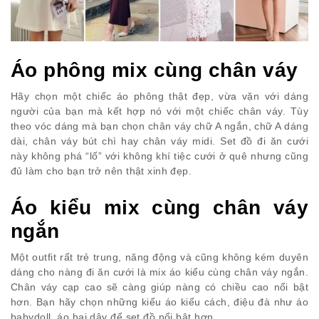
Áo phông mix cùng chân váy
Hãy chọn một chiếc áo phông thật đẹp, vừa vặn với dáng
người của bạn mà kết hợp nó với một chiếc chân váy. Tùy
theo vóc dáng mà bạn chọn chân váy chữ A ngắn, chữ A dáng
dài, chân váy bút chì hay chân váy midi. Set đồ đi ăn cưới
này không phá “lố” với không khí tiệc cưới ở quê nhưng cũng
đủ làm cho bạn trở nên thật xinh đẹp.
Áo kiểu mix cùng chân váy
ngắn
Một outfit rất trẻ trung, năng động và cũng không kém duyên
dáng cho nàng đi ăn cưới là mix áo kiểu cùng chân váy ngắn.
Chân váy cạp cao sẽ càng giúp nàng có chiều cao nổi bật
hơn. Bạn hãy chọn những kiểu áo kiểu cách, điệu đà như áo
babydoll, áo hai dây để set đồ nổi bật hơn.