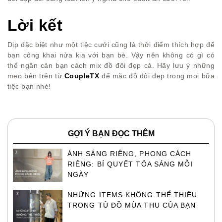
Lời kết
Dịp đặc biệt như một tiệc cưới cũng là thời điểm thích hợp để
bạn công khai nửa kia với bạn bè. Vậy nên không có gì có
thể ngăn cản bạn cách mix đồ đôi đẹp cả. Hãy lưu ý những
mẹo bên trên từ
CoupleTX
để mặc đồ đôi đẹp trong mọi bữa
tiệc bạn nhé!
GỢI Ý BẠN ĐỌC THÊM
ÁNH SÁNG RIÊNG, PHONG CÁCH
RIÊNG: BÍ QUYẾT TỎA SÁNG MỖI
NGÀY
NHỮNG ITEMS KHÔNG THỂ THIẾU
TRONG TỦ ĐỒ MÙA THU CỦA BẠN