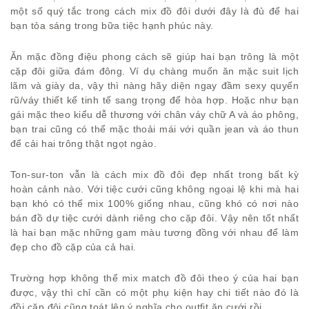
một số quý tắc trong cách mix đồ đôi dưới đây là đủ để hai
bạn tỏa sáng trong bữa tiệc hạnh phúc này.
Ăn mặc đồng điệu phong cách sẽ giúp hai bạn trông là một
cặp đôi giữa đám đông. Ví dụ chàng muốn ăn mặc suit lịch
lãm và giày da, vậy thì nàng hãy diện ngay đầm sexy quyến
rũ/váy thiết kế tinh tế sang trọng để hòa hợp. Hoặc như bạn
gái mặc theo kiểu dễ thương với chân váy chữ A và áo phông,
bạn trai cũng có thể mặc thoải mái với quần jean và áo thun
để cải hai trông thật ngọt ngào.
Ton-sur-ton vẫn là cách mix đồ đôi đẹp nhất trong bất kỳ
hoàn cảnh nào. Với tiệc cưới cũng không ngoại lệ khi mà hai
bạn khó có thể mix 100% giống nhau, cũng khó có nơi nào
bán đồ dự tiệc cưới dành riêng cho cặp đôi. Vậy nên tốt nhất
là hai bạn mặc những gam màu tương đồng với nhau để làm
đẹp cho đồ cặp của cả hai.
Trường hợp không thể mix match đồ đôi theo ý của hai bạn
được, vậy thì chỉ cần có một phụ kiện hay chi tiết nào đó là
đồi cặp đôi cũng toát lên ý nghĩa cho outfit ăn cưới rồi.