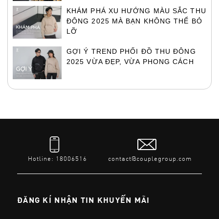
KHÁM PHÁ XU HƯỚNG MÀU SẮC THU
ĐÔNG 2025 MÀ BẠN KHÔNG THỂ BỎ
LỠ
GỢI Ý TREND PHỐI ĐỒ THU ĐÔNG
2025 VỪA ĐẸP, VỪA PHONG CÁCH
Hotline: 18006516
contact@couplegroup.com
ĐĂNG KÍ NHẬN TIN KHUYẾN MÃI