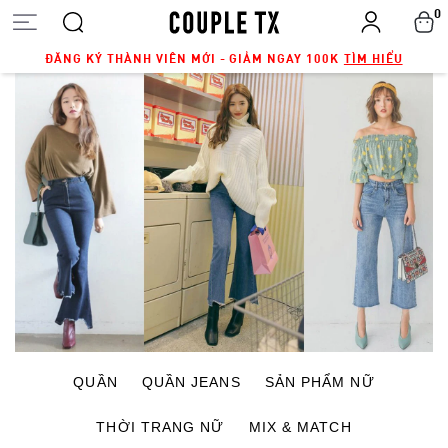
0
ĐĂNG KÝ THÀNH VIÊN MỚI - GIẢM NGAY 100K
TÌM HIỂU
QUẦN
QUẦN JEANS
SẢN PHẨM NỮ
THỜI TRANG NỮ
MIX & MATCH