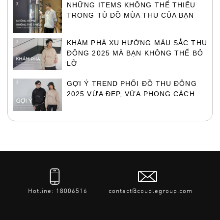
NHỮNG ITEMS KHÔNG THỂ THIẾU
TRONG TỦ ĐỒ MÙA THU CỦA BẠN
KHÁM PHÁ XU HƯỚNG MÀU SẮC THU
ĐÔNG 2025 MÀ BẠN KHÔNG THỂ BỎ
LỠ
GỢI Ý TREND PHỐI ĐỒ THU ĐÔNG
2025 VỪA ĐẸP, VỪA PHONG CÁCH
Hotline: 18006516
contact@couplegroup.com