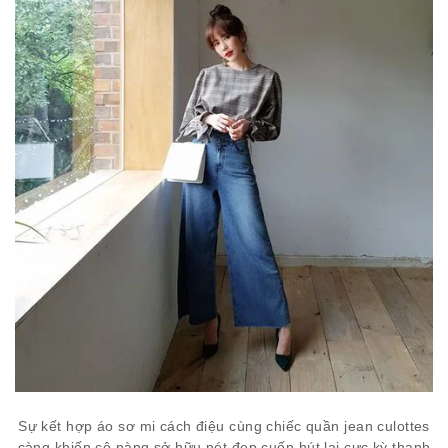
Sự kết hợp áo sơ mi cách điệu cùng chiếc quần jean culottes
càng khiến cô nàng sở hữu nét đẹp cuốn hút lại cực kỳ thanh