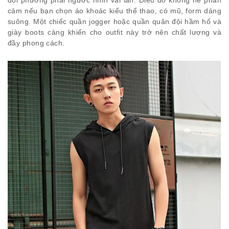
đối phương phải ngước nhìn vài lần. Điều đó không hề phản
cảm nếu bạn chọn áo khoác kiểu thể thao, có mũ, form dáng
suông. Một chiếc quần jogger hoặc quần quân đội hầm hố và
giày boots càng khiến cho outfit này trở nên chất lượng và
đầy phong cách.