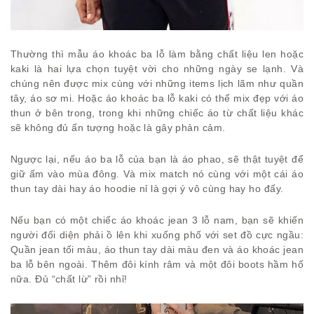
Thường thì mẫu áo khoác ba lỗ làm bằng chất liệu len hoặc
kaki là hai lựa chọn tuyệt vời cho những ngày se lạnh. Và
chúng nên được mix cùng với những items lịch lãm như quần
tây, áo sơ mi. Hoặc áo khoác ba lỗ kaki có thể mix đẹp với áo
thun ở bên trong, trong khi những chiếc áo từ chất liệu khác
sẽ không đủ ấn tượng hoặc là gây phản cảm.
Ngược lại, nếu áo ba lỗ của bạn là áo phao, sẽ thật tuyệt để
giữ ấm vào mùa đông. Và mix match nó cùng với một cái áo
thun tay dài hay áo hoodie nỉ là gợi ý vô cùng hay ho đấy.
Nếu bạn có một chiếc áo khoác jean 3 lỗ nam, bạn sẽ khiến
người đối diện phải ồ lên khi xuống phố với set đồ cực ngầu:
Quần jean tối màu, áo thun tay dài màu đen và áo khoác jean
ba lỗ bên ngoài. Thêm đôi kính râm và một đôi boots hầm hố
nữa. Đủ “chất lừ” rồi nhỉ!