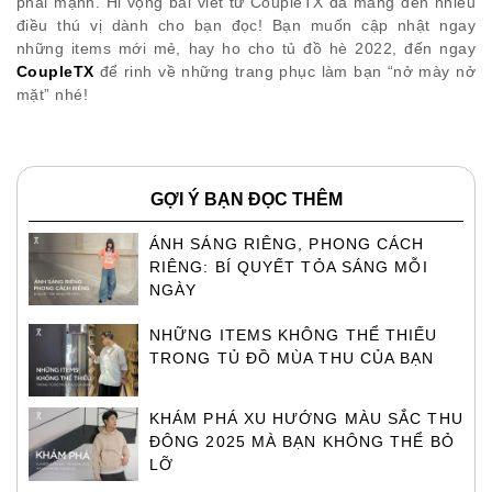
phái mạnh. Hi vọng bài viết từ CoupleTX đã mang đến nhiều
điều thú vị dành cho bạn đọc! Bạn muốn cập nhật ngay
những items mới mẻ, hay ho cho tủ đồ hè 2022, đến ngay
CoupleTX
để rinh về những trang phục làm bạn “nở mày nở
mặt” nhé!
GỢI Ý BẠN ĐỌC THÊM
ÁNH SÁNG RIÊNG, PHONG CÁCH
RIÊNG: BÍ QUYẾT TỎA SÁNG MỖI
NGÀY
NHỮNG ITEMS KHÔNG THỂ THIẾU
TRONG TỦ ĐỒ MÙA THU CỦA BẠN
KHÁM PHÁ XU HƯỚNG MÀU SẮC THU
ĐÔNG 2025 MÀ BẠN KHÔNG THỂ BỎ
LỠ