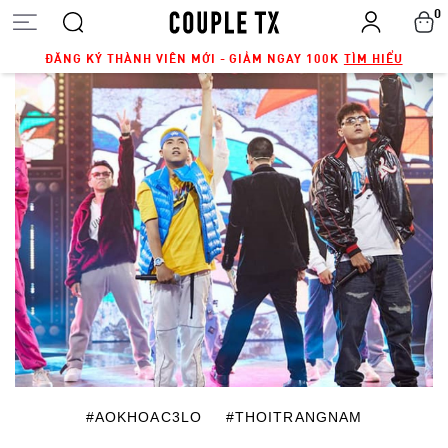
0
ĐĂNG KÝ THÀNH VIÊN MỚI - GIẢM NGAY 100K
TÌM HIỂU
#AOKHOAC3LO
#THOITRANGNAM