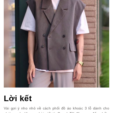
Lời kết
Vài gợi ý nho nhỏ về cách phối đồ áo khoác 3 lỗ dành cho