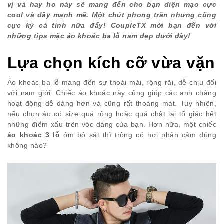
vị và hay ho này sẽ mang đến cho bạn diện mạo cực
cool và đầy mạnh mẽ. Một chút phong trần nhưng cũng
cực kỳ cá tính nữa đấy! CoupleTX mời bạn đến với
những tips mặc áo khoác ba lỗ nam đẹp dưới đây!
Lựa chọn kích cỡ vừa vặn
Áo khoác ba lỗ mang đến sự thoải mái, rộng rãi, dễ chịu đối
với nam giới. Chiếc áo khoác này cũng giúp các anh chàng
hoạt động dễ dàng hơn và cũng rất thoáng mát. Tuy nhiên,
nếu chọn áo có size quá rộng hoặc quá chật lại tố giác hết
những điểm xấu trên vóc dáng của bạn. Hơn nữa, một chiếc
áo khoác 3 lỗ
ôm bó sát thì trông có hơi phản cảm đúng
không nào?