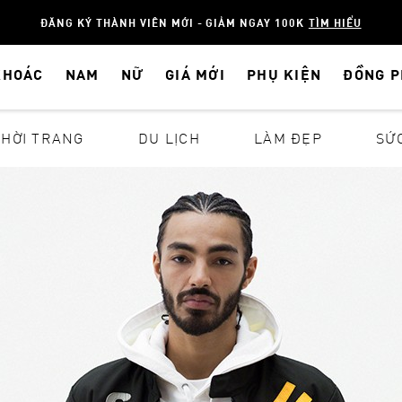
ĐĂNG KÝ THÀNH VIÊN MỚI - GIẢM NGAY 100K
TÌM HIỂU
KHOÁC
NAM
NỮ
GIÁ MỚI
PHỤ KIỆN
ĐỒNG 
THỜI TRANG
DU LỊCH
LÀM ĐẸP
SỨ