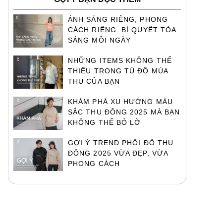
ÁNH SÁNG RIÊNG, PHONG
CÁCH RIÊNG: BÍ QUYẾT TỎA
SÁNG MỖI NGÀY
NHỮNG ITEMS KHÔNG THỂ
THIẾU TRONG TỦ ĐỒ MÙA
THU CỦA BẠN
KHÁM PHÁ XU HƯỚNG MÀU
SẮC THU ĐÔNG 2025 MÀ BẠN
KHÔNG THỂ BỎ LỠ
GỢI Ý TREND PHỐI ĐỒ THU
ĐÔNG 2025 VỪA ĐẸP, VỪA
PHONG CÁCH