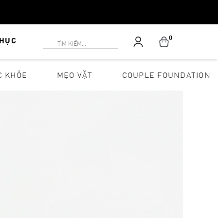
0
PHỤC
C KHỎE
MẸO VẶT
COUPLE FOUNDATION