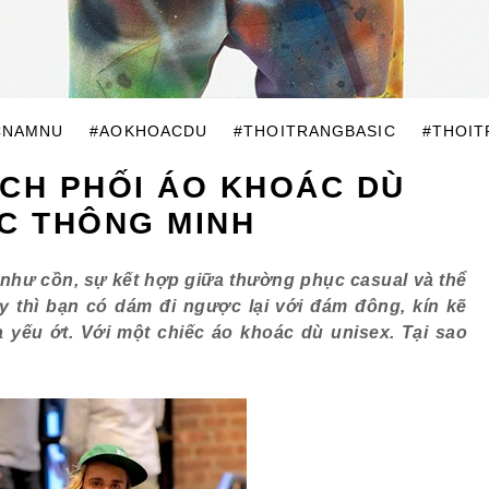
CNAMNU
#AOKHOACDU
#THOITRANGBASIC
#THOI
ÁCH PHỐI ÁO KHOÁC DÙ
C THÔNG MINH
 như cồn, sự kết hợp giữa thường phục casual và thể
ậy thì bạn có dám đi ngược lại với đám đông, kín kẽ
yếu ớt. Với một chiếc áo khoác dù unisex. Tại sao