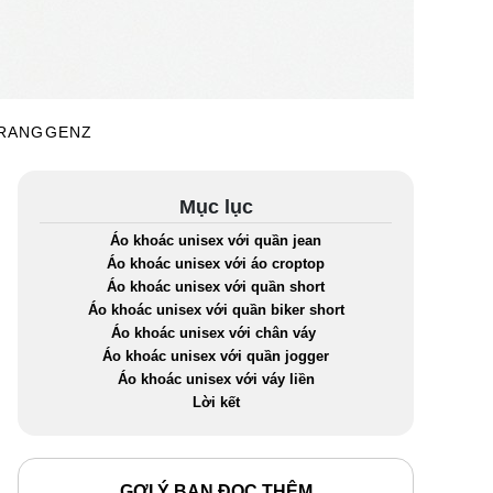
TRANGGENZ
Mục lục
Áo khoác unisex với quần jean
Áo khoác unisex với áo croptop
Áo khoác unisex với quần short
Áo khoác unisex với quần biker short
Áo khoác unisex với chân váy
Áo khoác unisex với quần jogger
Áo khoác unisex với váy liền
Lời kết
GỢI Ý BẠN ĐỌC THÊM