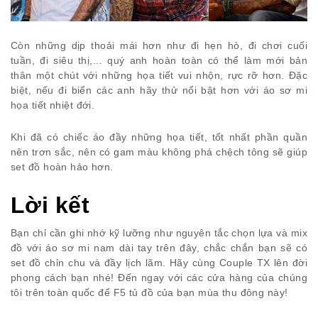
Còn những dịp thoải mái hơn như đi hẹn hò, đi chơi cuối
tuần, đi siêu thị,... quý anh hoàn toàn có thể làm mới bản
thân một chút với những họa tiết vui nhộn, rực rỡ hơn. Đặc
biệt, nếu đi biển các anh hãy thử nổi bật hơn với áo sơ mi
họa tiết nhiệt đới.
Khi đã có chiếc áo đầy những họa tiết, tốt nhất phần quần
nên trơn sắc, nên có gam màu không phá chệch tông sẽ giúp
set đồ hoàn hảo hơn.
Lời kết
Bạn chỉ cần ghi nhớ kỹ lưỡng như nguyên tắc chọn lựa và mix
đồ với áo sơ mi nam dài tay trên đây, chắc chắn bạn sẽ có
set đồ chỉn chu và đầy lịch lãm. Hãy cùng Couple TX lên đời
phong cách bạn nhé! Đến ngay với các cửa hàng của chúng
tôi trên toàn quốc để F5 tủ đồ của bạn mùa thu đông này!