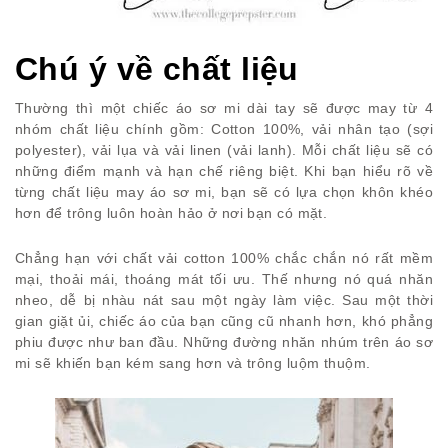
Chú ý về chất liệu
Thường thì một chiếc áo sơ mi dài tay sẽ được may từ 4
nhóm chất liệu chính gồm: Cotton 100%, vải nhân tạo (sợi
polyester), vải lụa và vải linen (vải lanh). Mỗi chất liệu sẽ có
những điểm mạnh và hạn chế riêng biệt. Khi bạn hiểu rõ về
từng chất liệu may áo sơ mi, bạn sẽ có lựa chọn khôn khéo
hơn để trông luôn hoàn hảo ở nơi bạn có mặt.
Chẳng hạn với chất vải cotton 100% chắc chắn nó rất mềm
mại, thoải mái, thoáng mát tối ưu. Thế nhưng nó quá nhăn
nheo, dễ bị nhàu nát sau một ngày làm việc. Sau một thời
gian giặt ủi, chiếc áo của bạn cũng cũ nhanh hơn, khó phẳng
phiu được như ban đầu. Những đường nhăn nhúm trên áo sơ
mi sẽ khiến bạn kém sang hơn và trông luộm thuộm.