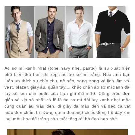
Áo sơ mi xanh nhạt (tone navy nhẹ, pastel) là sự xuất hiện
phổ biến thứ hai, chỉ xếp sau áo sơ mi trắng. Nếu anh bạn
luôn ưa thích sự chỉn chu, nề nếp, sang trọng và lịch lãm với
vest, blazer, giày âu, quần tây,... chắc chắn áo sơ mi xanh dài
tay sẽ làm cho outfit của bạn ghi điểm 10. Công thức đơn
giản và xịn sò nhất có lẽ là áo sơ mi dài tay xanh nhạt mặc
cùng quần âu màu đen, đi giày da màu đen và đeo cà vạt
màu đen chấm bi. Đừng quên đeo một chiếc đồng hồ dây kim
loại màu bạc để trông như một tổng tài bá đạo bạn nhé.