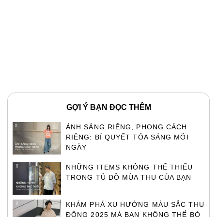
GỢI Ý BẠN ĐỌC THÊM
ÁNH SÁNG RIÊNG, PHONG CÁCH
RIÊNG: BÍ QUYẾT TỎA SÁNG MỖI
NGÀY
NHỮNG ITEMS KHÔNG THỂ THIẾU
TRONG TỦ ĐỒ MÙA THU CỦA BẠN
KHÁM PHÁ XU HƯỚNG MÀU SẮC THU
ĐÔNG 2025 MÀ BẠN KHÔNG THỂ BỎ