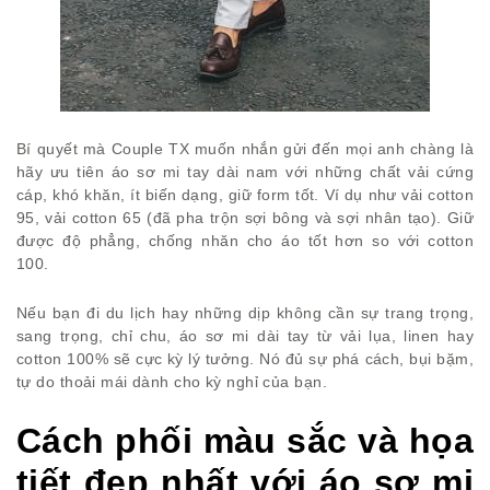
Bí quyết mà Couple TX muốn nhắn gửi đến mọi anh chàng là
hãy ưu tiên áo sơ mi tay dài nam với những chất vải cứng
cáp, khó khăn, ít biến dạng, giữ form tốt. Ví dụ như vải cotton
95, vải cotton 65 (đã pha trộn sợi bông và sợi nhân tạo). Giữ
được độ phẳng, chống nhăn cho áo tốt hơn so với cotton
100.
Nếu bạn đi du lịch hay những dịp không cần sự trang trọng,
sang trọng, chỉ chu, áo sơ mi dài tay từ vải lụa, linen hay
cotton 100% sẽ cực kỳ lý tưởng. Nó đủ sự phá cách, bụi bặm,
tự do thoải mái dành cho kỳ nghỉ của bạn.
Cách phối màu sắc và họa
tiết đẹp nhất với áo sơ mi