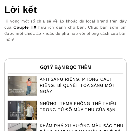
Lời kết
Hi vọng một số chia sẻ về áo khoác dù local brand trên đây
của
Couple TX
hữu ích dành cho bạn. Chúc bạn sớm tìm
được một chiếc áo khoác dù phù hợp với phong cách của bản
thân!
GỢI Ý BẠN ĐỌC THÊM
ÁNH SÁNG RIÊNG, PHONG CÁCH
RIÊNG: BÍ QUYẾT TỎA SÁNG MỖI
NGÀY
NHỮNG ITEMS KHÔNG THỂ THIẾU
TRONG TỦ ĐỒ MÙA THU CỦA BẠN
KHÁM PHÁ XU HƯỚNG MÀU SẮC THU