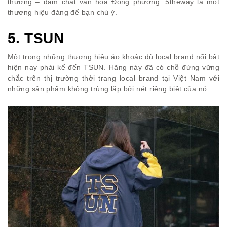
thượng – đậm chất văn hóa Đông phương. 5theway là một
thương hiệu đáng để bạn chú ý.
5. TSUN
Một trong những thương hiệu áo khoác dù local brand nổi bật
hiện nay phải kể đến TSUN. Hãng này đã có chỗ đứng vững
chắc trên thị trường thời trang local brand tại Việt Nam với
những sản phẩm không trùng lặp bởi nét riêng biệt của nó.