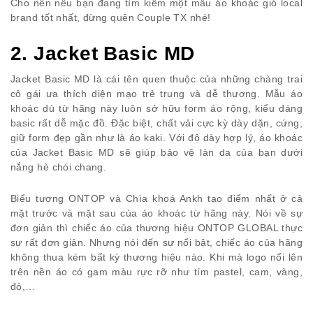
Cho nên nếu bạn đang tìm kiếm một mẫu áo khoác gió local
brand tốt nhất, đừng quên Couple TX nhé!
2. Jacket Basic MD
Jacket Basic MD là cái tên quen thuộc của những chàng trai
cô gái ưa thích diện mạo trẻ trung và dễ thương. Mẫu áo
khoác dù từ hãng này luôn sở hữu form áo rộng, kiểu dáng
basic rất dễ mặc đồ. Đặc biệt, chất vải cực kỳ dày dặn, cứng,
giữ form đẹp gần như là áo kaki. Với độ dày hợp lý, áo khoác
của Jacket Basic MD sẽ giúp bảo vệ làn da của bạn dưới
nắng hè chói chang.
Biểu tượng ONTOP và Chìa khoá Ankh tạo điểm nhất ở cả
mặt trước và mặt sau của áo khoác từ hãng này. Nói về sự
đơn giản thì chiếc áo của thương hiệu ONTOP GLOBAL thực
sự rất đơn giản. Nhưng nói đến sự nổi bật, chiếc áo của hãng
không thua kém bất kỳ thương hiệu nào. Khi mà logo nổi lên
trên nền áo có gam màu rực rỡ như tím pastel, cam, vàng,
đỏ,…