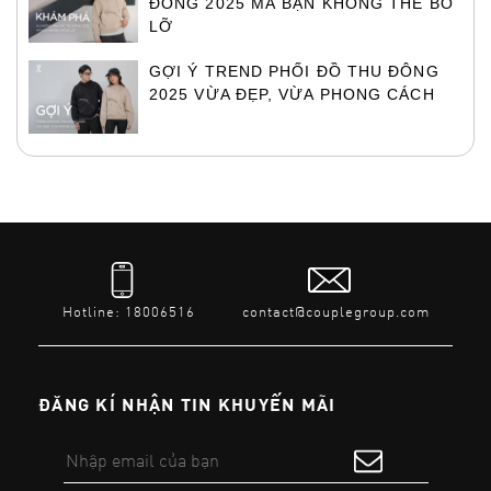
ĐÔNG 2025 MÀ BẠN KHÔNG THỂ BỎ
LỠ
GỢI Ý TREND PHỐI ĐỒ THU ĐÔNG
2025 VỪA ĐẸP, VỪA PHONG CÁCH
Hotline: 18006516
contact@couplegroup.com
ĐĂNG KÍ NHẬN TIN KHUYẾN MÃI