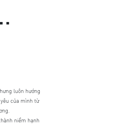
..
 nhưng luôn hướng
yêu của mình từ
ơng.
 thành niềm hạnh