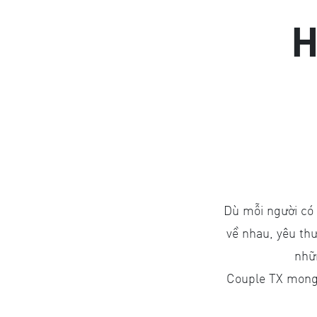
H
Dù mỗi người có 
về nhau, yêu t
nhữ
Couple TX mong 