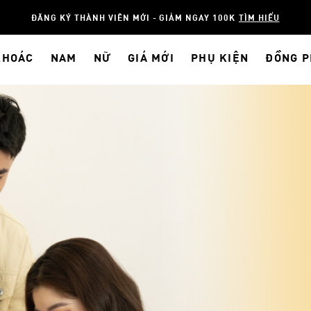
ĐĂNG KÝ THÀNH VIÊN MỚI - GIẢM NGAY 100K
TÌM HIỂU
KHOÁC
NAM
NỮ
GIÁ MỚI
PHỤ KIỆN
ĐỒNG 