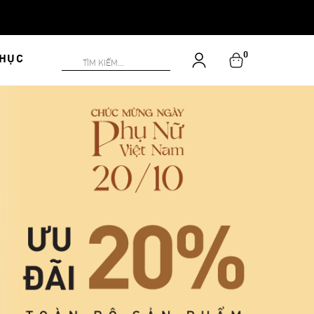
0
PHỤC