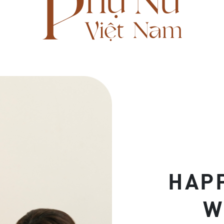
HAP
W