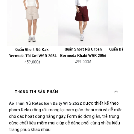
Quần Short Nữ Urban
Quần Dài Nữ S
Quần Short Nữ Kaki
Bermuda Khaki WSR 2056
WPA 
Bermuda Túi Cơi WSR 2054
499,000₫
599,
459,000₫
THÔNG TIN SẢN PHẨM
Áo Thun Nữ Relax Icon Daily WTS 2522
được thiết kế theo 
phom Relax rộng rãi, mang lại cảm giác thoải mái và dễ mặc 
cho các hoạt động hằng ngày. Form áo đơn giản, trẻ trung 
cùng chất liệu mềm mại giúp dễ dàng phối cùng nhiều kiểu 
trang phục khác nhau.