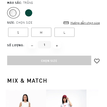
MÀU SẮC:
TRẮNG
SIZE:
CHỌN SIZE
Hướng dẫn chọn size
S
M
L
SỐ LƯỢNG:
CHỌN SIZE
MIX & MATCH