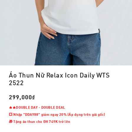
Áo Thun Nữ Relax Icon Daily WTS
2522
299,000₫
🔥🔥DOUBLE DAY - DOUBLE DEAL
💥 Nhập "DDAY88" giảm ngay 20% (Áp dụng trên giá gốc)
🎁 Tặng áo thun cho ĐH 749K trở lên