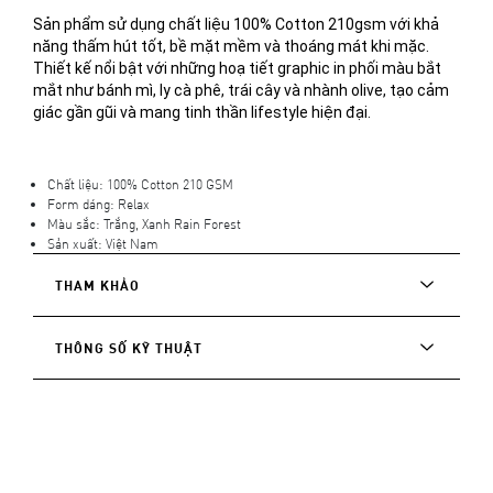
Sản phẩm sử dụng chất liệu 100% Cotton 210gsm với khả 
năng thấm hút tốt, bề mặt mềm và thoáng mát khi mặc. 
Thiết kế nổi bật với những hoạ tiết graphic in phối màu bắt 
mắt như bánh mì, ly cà phê, trái cây và nhành olive, tạo cảm 
giác gần gũi và mang tinh thần lifestyle hiện đại.
Chất liệu: 100% Cotton 210 GSM
Form dáng: Relax
Màu sắc: Trắng, Xanh Rain Forest
Sản xuất: Việt Nam
THAM KHẢO
THÔNG SỐ KỸ THUẬT