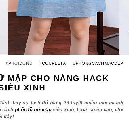
#PHOIDONU
#COUPLETX
#PHONGCACHMACDEP
NỮ MẬP CHO NÀNG HACK
SIÊU XINH
đánh bay sự tự ti đó bằng 26 tuyệt chiêu mix match
i cách
phối đồ nữ mập
siêu xinh, hack chiều cao, che
i đây!