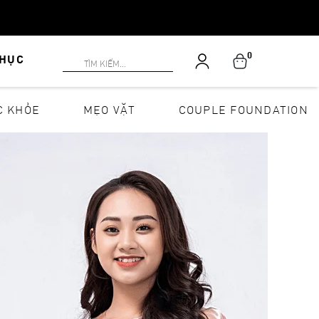
0
PHỤC
C KHỎE
MẸO VẶT
COUPLE FOUNDATION