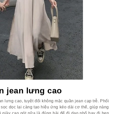
n jean lưng cao
n lưng cao, tuyệt đối không mặc quần jean cạp trễ. Phối
sọc dọc lại càng tạo hiệu ứng kéo dài cơ thể, giúp nàng
giày cao gót nữa là đúng bài để đi dạo phố hay đi hẹn