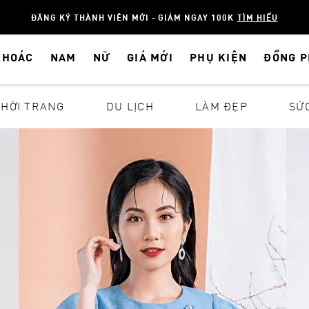
ĐĂNG KÝ THÀNH VIÊN MỚI - GIẢM NGAY 100K
TÌM HIỂU
KHOÁC
NAM
NỮ
GIÁ MỚI
PHỤ KIỆN
ĐỒNG 
THỜI TRANG
DU LỊCH
LÀM ĐẸP
SỨ