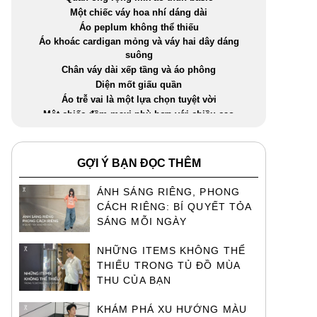
Một chiếc váy hoa nhí dáng dài
Áo peplum không thể thiếu
Áo khoác cardigan mỏng và váy hai dây dáng
suông
Chân váy dài xếp tầng và áo phông
Diện mốt giấu quần
Áo trễ vai là một lựa chọn tuyệt vời
Một chiếc đầm maxi phù hợp với chiều cao
GỢI Ý BẠN ĐỌC THÊM
ÁNH SÁNG RIÊNG, PHONG
CÁCH RIÊNG: BÍ QUYẾT TỎA
SÁNG MỖI NGÀY
NHỮNG ITEMS KHÔNG THỂ
THIẾU TRONG TỦ ĐỒ MÙA
THU CỦA BẠN
KHÁM PHÁ XU HƯỚNG MÀU