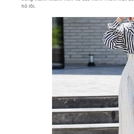
hò rồi.