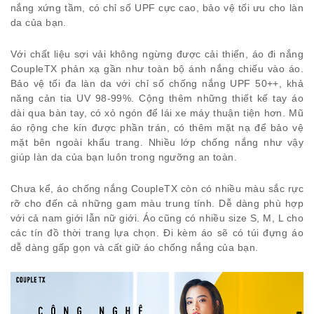
nắng xứng tầm, có chỉ số UPF cực cao, bảo vệ tối ưu cho làn
da của bạn.
Với chất liệu sợi vải không ngừng được cải thiến, áo đi nắng
CoupleTX phản xạ gần như toàn bộ ánh nắng chiếu vào áo.
Bảo vệ tối đa làn da với chỉ số chống nắng UPF 50++, khả
năng cản tia UV 98-99%. Cộng thêm những thiết kế tay áo
dài qua bàn tay, có xỏ ngón để lái xe máy thuận tiện hơn. Mũ
áo rộng che kín được phần trán, có thêm mặt nạ để bảo vệ
mặt bên ngoài khẩu trang. Nhiều lớp chống nắng như vậy
giúp làn da của bạn luôn trong ngưỡng an toàn.
Chưa kể, áo chống nắng CoupleTX còn có nhiều màu sắc rực
rỡ cho đến cả những gam màu trung tính. Dễ dàng phù hợp
với cả nam giới lẫn nữ giới. Áo cũng có nhiều size S, M, L cho
các tín đồ thời trang lựa chọn. Đi kèm áo sẽ có túi đựng áo
dễ dàng gấp gọn và cất giữ áo chống nắng của bạn.