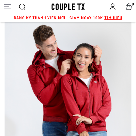
0
ĐĂNG KÝ THÀNH VIÊN MỚI - GIẢM NGAY 100K
TÌM HIỂU