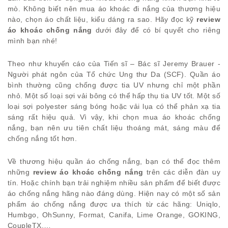
mò. Không biết nên mua áo khoác đi nắng của thương hiệu
nào, chọn áo chất liệu, kiểu dáng ra sao. Hãy đọc kỹ
review
áo khoác chống nắng
dưới đây để có bí quyết cho riêng
mình bạn nhé!
Theo như khuyến cáo của Tiến sĩ – Bác sĩ Jeremy Brauer -
Người phát ngôn của Tổ chức Ung thư Da (SCF). Quần áo
bình thường cũng chống được tia UV nhưng chỉ một phần
nhỏ. Một số loại sợi vải bông có thể hấp thụ tia UV tốt. Một số
loại sợi polyester sáng bóng hoặc vải lụa có thể phản xạ tia
sáng rất hiệu quả. Vì vậy, khi chọn mua áo khoác chống
nắng, bạn nên ưu tiên chất liệu thoáng mát, sáng màu để
chống nắng tốt hơn.
Về thương hiệu quần áo chống nắng, bạn có thể đọc thêm
những
review áo khoác chống nắng
trên các diễn đàn uy
tín. Hoặc chính bạn trải nghiệm nhiều sản phẩm để biết được
áo chống nắng hãng nào đáng dùng. Hiện nay có một số sản
phẩm áo chống nắng được ưa thích từ các hãng: Uniqlo,
Humbgo, OhSunny, Format, Canifa, Lime Orange, GOKING,
CoupleTX,…