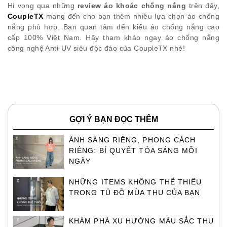
Hi vọng qua những
review áo khoác chống nắng
trên đây,
CoupleTX
mang đến cho bạn thêm nhiều lựa chọn áo chống
nắng phù hợp. Bạn quan tâm đến kiểu áo chống nắng cao
cấp 100% Việt Nam. Hãy tham khảo ngay áo chống nắng
công nghệ Anti-UV siêu độc đáo của CoupleTX nhé!
GỢI Ý BẠN ĐỌC THÊM
ÁNH SÁNG RIÊNG, PHONG CÁCH
RIÊNG: BÍ QUYẾT TỎA SÁNG MỖI
NGÀY
NHỮNG ITEMS KHÔNG THỂ THIẾU
TRONG TỦ ĐỒ MÙA THU CỦA BẠN
KHÁM PHÁ XU HƯỚNG MÀU SẮC THU