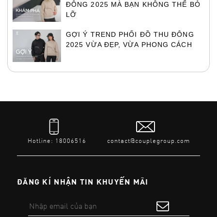
ĐÔNG 2025 MÀ BẠN KHÔNG THỂ BỎ
LỠ
GỢI Ý TREND PHỐI ĐỒ THU ĐÔNG
2025 VỪA ĐẸP, VỪA PHONG CÁCH
Hotline: 18006516
contact@couplegroup.com
ĐĂNG KÍ NHẬN TIN KHUYẾN MÃI