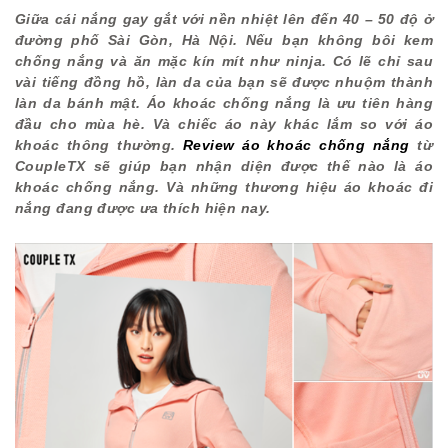
Giữa cái nắng gay gắt với nền nhiệt lên đến 40 – 50 độ ở
đường phố Sài Gòn, Hà Nội. Nếu bạn không bôi kem
chống nắng và ăn mặc kín mít như ninja. Có lẽ chỉ sau
vài tiếng đồng hồ, làn da của bạn sẽ được nhuộm thành
làn da bánh mật. Áo khoác chống nắng là ưu tiên hàng
đầu cho mùa hè. Và chiếc áo này khác lắm so với áo
khoác thông thường.
Review áo khoác chống nắng
từ
CoupleTX sẽ giúp bạn nhận diện được thế nào là áo
khoác chống nắng. Và những thương hiệu áo khoác đi
nắng đang được ưa thích hiện nay.